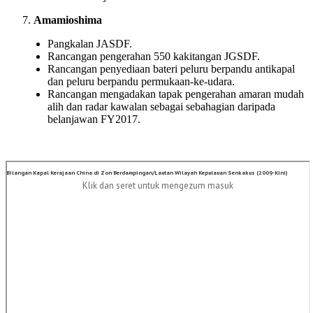
Amamioshima
Pangkalan JASDF.
Rancangan pengerahan 550 kakitangan JGSDF.
Rancangan penyediaan bateri peluru berpandu antikapal
dan peluru berpandu permukaan-ke-udara.
Rancangan mengadakan tapak pengerahan amaran mudah
alih dan radar kawalan sebagai sebahagian daripada
belanjawan FY2017.