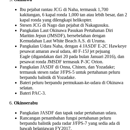
Ibu pejabat rantau JCG di Naha, termasuk 1,700
kakitangan, 6 kapal ronda 1,000 tan atau lebih besar, dan 2
kapal ronda yang dilengkapi helikopter.
Stesen JCG di Nago dan pejabat di Nakagusuku.
Pangkalan Laut Okinawa Pasukan Pertahanan Diri
Maritim Jepun (JMSDF), bersebelahan dengan
Kemudahan Laut White Beach A.S. di Uruma.
Pangkalan Udara Naha, dengan 4 JASDF E-2C Hawkeye
pesawat amaran awal udara, 40 F-15J jet pejuang
Eagle (digandakan dari 20 pada bulan Januari 2016), dan
pesawat ronda JMSDF termasuk P-3C Orion.
Pangkalan JASDF di Onna, Chinen, dan Yozadake;
termasuk stesen radar J/FPS-5 untuk pertahanan peluru
berpandu balistik di Yozadake.
Bateri peluru berpandu permukaan-ke-udara di Okinawa
selatan.
Bateri PAC-3.
Okinoerabu
Pangkalan JASDF dan tapak radar pertahanan udara.
Rancangan penambahan fungsi pertahanan peluru
berpandu balistik pada radar J/FPS-7 yang sedia ada di
bawah belanjawan FY2017.