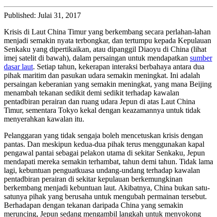
Published: Julai 31, 2017
Krisis di Laut China Timur yang berkembang secara perlahan-lahan
menjadi semakin nyata terbongkar, dan tertumpu kepada Kepulauan
Senkaku yang dipertikaikan, atau dipanggil Diaoyu di China (lihat
imej satelit di bawah), dalam persaingan untuk mendapatkan
sumber
dasar laut
. Setiap tahun, kekerapan interaksi berbahaya antara dua
pihak maritim dan pasukan udara semakin meningkat. Ini adalah
persaingan keberanian yang semakin meningkat, yang mana Beijing
menambah tekanan sedikit demi sedikit terhadap kawalan
pentadbiran perairan dan ruang udara Jepun di atas Laut China
Timur, sementara Tokyo kekal dengan keazamannya untuk tidak
menyerahkan kawalan itu.
Pelanggaran yang tidak sengaja boleh mencetuskan krisis dengan
pantas. Dan meskipun kedua-dua pihak terus menggunakan kapal
pengawal pantai sebagai pelakon utama di sekitar Senkaku, Jepun
mendapati mereka semakin terhambat, tahun demi tahun. Tidak lama
lagi, kebuntuan penguatkuasa undang-undang terhadap kawalan
pentadbiran perairan di sekitar kepulauan berkemungkinan
berkembang menjadi kebuntuan laut. Akibatnya, China bukan satu-
satunya pihak yang berusaha untuk mengubah permainan tersebut.
Berhadapan dengan tekanan daripada China yang semakin
meruncing, Jepun sedang mengambil langkah untuk menyokong