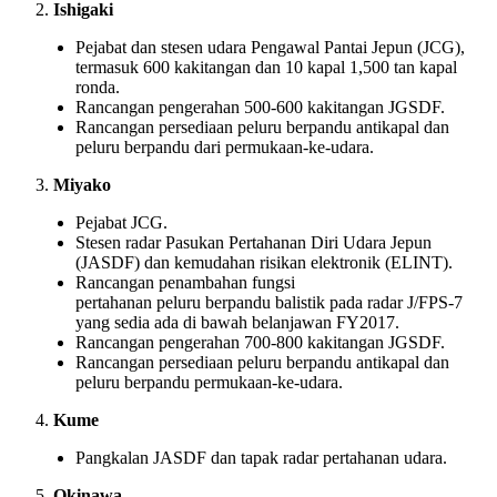
Ishigaki
Pejabat dan stesen udara Pengawal Pantai Jepun (JCG),
termasuk 600 kakitangan dan 10 kapal 1,500 tan kapal
ronda.
Rancangan pengerahan 500-600 kakitangan JGSDF.
Rancangan persediaan peluru berpandu antikapal dan
peluru berpandu dari permukaan-ke-udara.
Miyako
Pejabat JCG.
Stesen radar Pasukan Pertahanan Diri Udara Jepun
(JASDF) dan kemudahan risikan elektronik (ELINT).
Rancangan penambahan fungsi
pertahanan peluru berpandu balistik pada radar J/FPS-7
yang sedia ada di bawah belanjawan FY2017.
Rancangan pengerahan 700-800 kakitangan JGSDF.
Rancangan persediaan peluru berpandu antikapal dan
peluru berpandu permukaan-ke-udara.
Kume
Pangkalan JASDF dan tapak radar pertahanan udara.
Okinawa