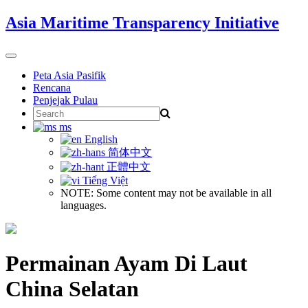
Skip
Asia Maritime Transparency Initiative
to
content
Toggle
navigation
Peta Asia Pasifik
Rencana
Penjejak Pulau
Search
for:
ms
English
简体中文
正體中文
Tiếng Việt
NOTE: Some content may not be available in all
languages.
Permainan Ayam Di Laut
China Selatan