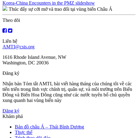
Điều
Korea-China Encounters in the PMZ slideshow
Thúc đẩy sự cởi mở và trao đổi tại vùng biển Châu Á
hướng
bài
Theo dõi
viết
Liên hệ
AMTI@csis.org
1616 Rhode Island Avenue, NW
Washington, DC 20036
Đăng ký
Nhận bản Tóm tắt AMTI, bài viết hàng tháng của chúng tôi về các
tiến triển trong lĩnh vực chính trị, quân sự, và môi trường trên Biển
Đông và Biển Hoa Đông cũng như các nước tuyên bố chủ quyền
xung quanh hai vùng biển này
Đăng ký
Khám phá
Bản đồ châu Á – Thái Bình Dương
Thực thể
Trình theo dõi đảo