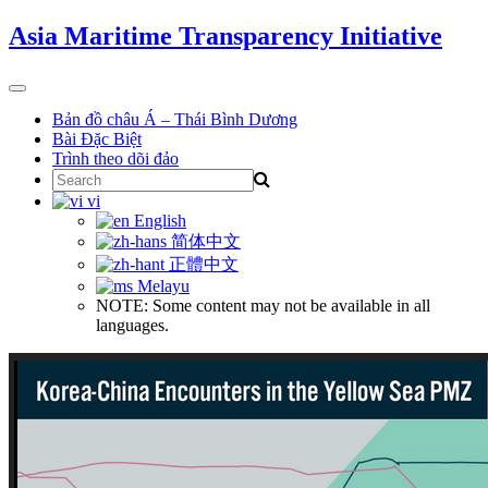
Skip
Asia Maritime Transparency Initiative
to
content
Toggle
navigation
Bản đồ châu Á – Thái Bình Dương
Bài Đặc Biệt
Trình theo dõi đảo
Search
for:
vi
English
简体中文
正體中文
Melayu
NOTE: Some content may not be available in all
languages.