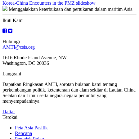
Navigasi
Korea-China Encounters in the PMZ slideshow
Menggalakkan keterbukaan dan pertukaran dalam maritim Asia
kiriman
Ikuti Kami
Hubungi
AMTI@csis.org
1616 Rhode Island Avenue, NW
Washington, DC 20036
Langgani
Dapatkan Ringkasan AMTI, sorotan bulanan kami tentang
perkembangan politik, ketenteraan dan alam sekitar di Lautan China
Selatan dan Timur serta negara-negara penuntut yang
menyempadaninya.
Daftar
Terokai
Peta Asia Pasifik
Rencana
Penjejak Pulau