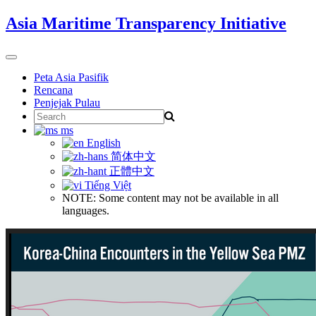
Skip
Asia Maritime Transparency Initiative
to
content
Toggle
navigation
Peta Asia Pasifik
Rencana
Penjejak Pulau
Search
for:
ms
English
简体中文
正體中文
Tiếng Việt
NOTE: Some content may not be available in all
languages.