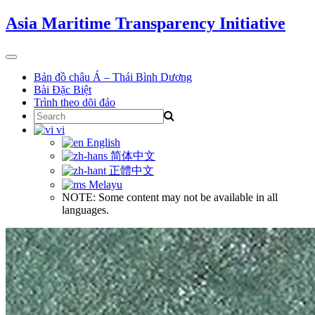
Skip
Asia Maritime Transparency Initiative
to
content
Toggle
navigation
Bản đồ châu Á – Thái Bình Dương
Bài Đặc Biệt
Trình theo dõi đảo
Search
for:
vi
English
简体中文
正體中文
Melayu
NOTE: Some content may not be available in all
languages.