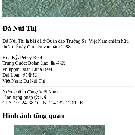
Đá Núi Thị
Đá Núi Thị là bãi đá ở Quần đảo Trường Sa. Việt Nam chiếm hữu
thực thể này đầu tiên vào năm 1988.
Hoa Kỳ:
Petley Reef
Trung Quốc:
Bolan Jiao, 舶兰礁
Philippin:
Juan Luna Reef
Đài Loan:
舶蘭礁
Việt Nam:
Đá Núi Thị
Nước chiếm đóng:
Việt Nam
Tình trạng pháp lý:
Đá
GPS:
10° 24' 38.16" N, 114° 35' 15.61" E
Hình ảnh tổng quan