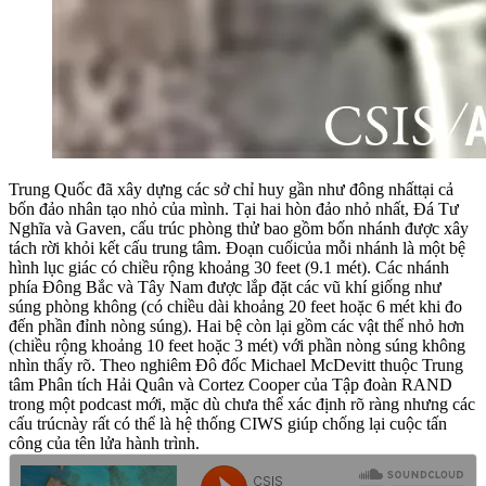
Trung Quốc đã xây dựng các sở chỉ huy gần như đông nhấttại cả
bốn đảo nhân tạo nhỏ của mình. Tại hai hòn đảo nhỏ nhất, Đá Tư
Nghĩa và Gaven, cấu trúc phòng thử bao gồm bốn nhánh được xây
tách rời khỏi kết cấu trung tâm. Đoạn cuốicủa mỗi nhánh là một bệ
hình lục giác có chiều rộng khoảng 30 feet (9.1 mét). Các nhánh
phía Đông Bắc và Tây Nam được lắp đặt các vũ khí giống như
súng phòng không (có chiều dài khoảng 20 feet hoặc 6 mét khi đo
đến phần đỉnh nòng súng). Hai bệ còn lại gồm các vật thể nhỏ hơn
(chiều rộng khoảng 10 feet hoặc 3 mét) với phần nòng súng không
nhìn thấy rõ. Theo nghiêm Đô đốc Michael McDevitt thuộc Trung
tâm Phân tích Hải Quân và Cortez Cooper của Tập đoàn RAND
trong một podcast mới, mặc dù chưa thể xác định rõ ràng nhưng các
cấu trúcnày rất có thể là hệ thống CIWS giúp chống lại cuộc tấn
công của tên lửa hành trình.