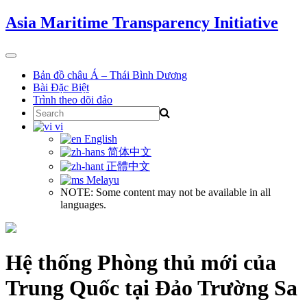
Skip
Asia Maritime Transparency Initiative
to
content
Toggle
navigation
Bản đồ châu Á – Thái Bình Dương
Bài Đặc Biệt
Trình theo dõi đảo
Search
for:
vi
English
简体中文
正體中文
Melayu
NOTE: Some content may not be available in all
languages.
Hệ thống Phòng thủ mới của
Trung Quốc tại Đảo Trường Sa