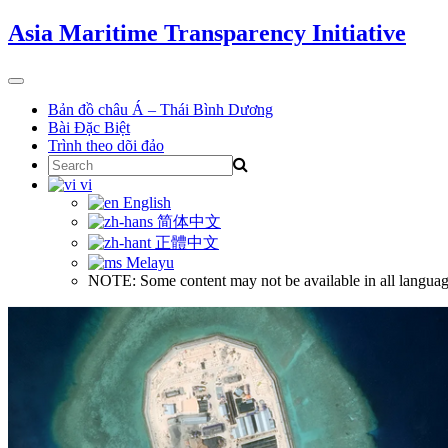
Skip
Asia Maritime Transparency Initiative
to
content
Toggle
navigation
Bản đồ châu Á – Thái Bình Dương
Bài Đặc Biệt
Trình theo dõi đảo
Search
for:
vi
English
简体中文
正體中文
Melayu
NOTE: Some content may not be available in all languag