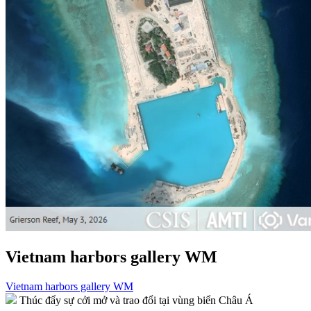
Vietnam harbors gallery WM
Điều
Vietnam harbors gallery WM
Thúc đẩy sự cởi mở và trao đổi tại vùng biển Châu Á
hướng