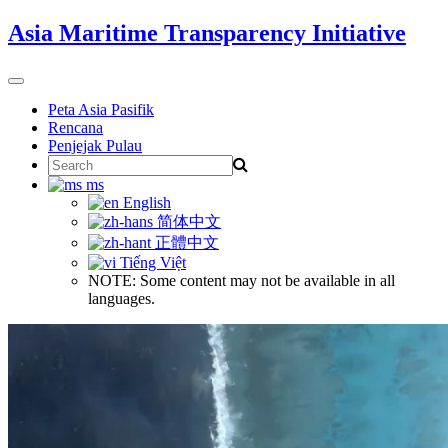
Skip
Asia Maritime Transparency Initiative
to
content
Toggle
navigation
Peta Asia Pasifik
Rencana
Penjejak Pulau
Search
for:
ms
English
简体中文
正體中文
Tiếng Việt
NOTE: Some content may not be available in all
languages.