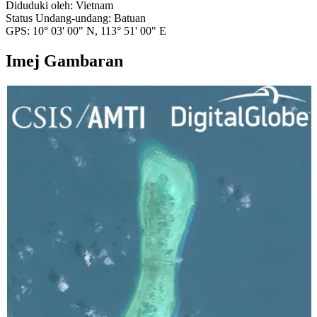
Diduduki oleh:
Vietnam
Status Undang-undang:
Batuan
GPS:
10° 03' 00" N, 113° 51' 00" E
Imej Gambaran