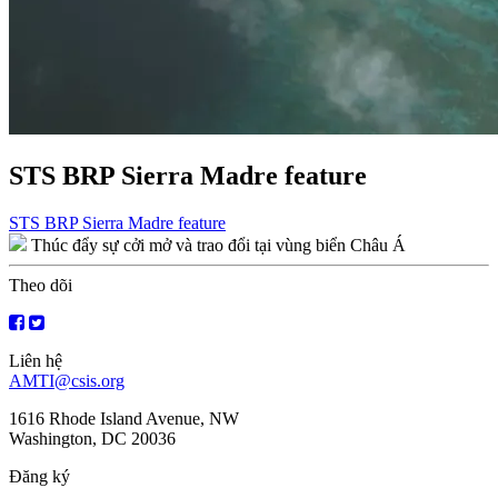
STS BRP Sierra Madre feature
Điều
STS BRP Sierra Madre feature
Thúc đẩy sự cởi mở và trao đổi tại vùng biển Châu Á
hướng
bài
Theo dõi
viết
Liên hệ
AMTI@csis.org
1616 Rhode Island Avenue, NW
Washington, DC 20036
Đăng ký