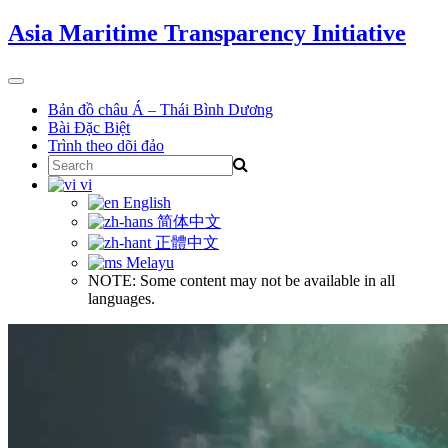
Skip
Asia Maritime Transparency Initiative
to
content
Toggle
navigation
Bản đồ châu Á – Thái Bình Dương
Bài Đặc Biệt
Trình theo dõi đảo
Search
for:
vi
English
简体中文
正體中文
Melayu
NOTE: Some content may not be available in all
languages.