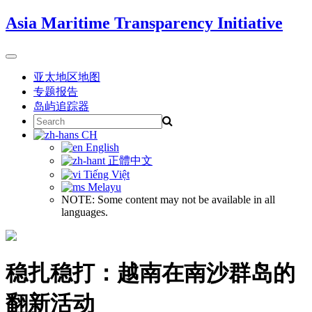
Skip
Asia Maritime Transparency Initiative
to
content
Toggle
navigation
亚太地区地图
专题报告
岛屿追踪器
Search
for:
CH
English
正體中文
Tiếng Việt
Melayu
NOTE: Some content may not be available in all
languages.
稳扎稳打：越南在南沙群岛的
翻新活动