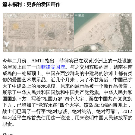
篇末福利：更多的爱国画作
今年二月份，AMTI 指出，菲律宾已在双黄沙洲上的一处设施
的屋顶上画了一面
菲律宾国旗
。与之交相辉映的是，越南在南
威岛的一处屋顶上、中国在西沙群岛的中建岛的沙滩上都有类
似的爱国艺术展示品。近几个月来，为了不甘落后，中国已扩
大了中建岛上的展示规模。原来的展示品被一个新作品覆盖，
展示了中华人民共和国国旗和中国共产党党旗。中华人民共和
国国旗下方，写着“祖国万岁”四个大字，而在中国共产党党旗
下方，已增加了“党辉永耀”四个大字。该岛西北端的海滩上，
战士们已写了一行字“绝对忠诚、绝对纯洁、绝对可靠”。2012
年习近平主席首先使用这一说法，用来说明中国人民解放军的
职责。
Share