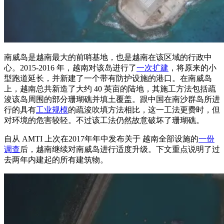
南威岛是越南最大的前哨基地，也是越南在该区域的行政中
心。2015-2016 年，越南对该岛进行了
一次扩建
，将原来的小
型跑道延长，并新建了一个带有防护设施的港口。在南威岛
上，越南总共新造了大约 40 英亩的陆地，其施工方法包括疏
浚该岛周围的部分珊瑚礁并填土覆盖。跟中国在南沙群岛所进
行的具有
工业规模
的疏浚吹填方法相比，这一工法更费时，但
对环境的危害较轻。不过该工法仍然故意破坏了珊瑚礁。
自从 AMTI 上次在2017年年中发布关于 越南全部设施的
一份
调查
后，越南继续对南威岛进行适度升级。下文重点说明了过
去两年内建起的所有建筑物。