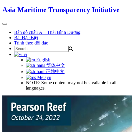
Skip
Asia Maritime Transparency Initiative
to
content
Toggle
navigation
Bản đồ châu Á – Thái Bình Dương
Bài Đặc Biệt
Trình theo dõi đảo
Search
for:
vi
English
简体中文
正體中文
Melayu
NOTE: Some content may not be available in all
languages.