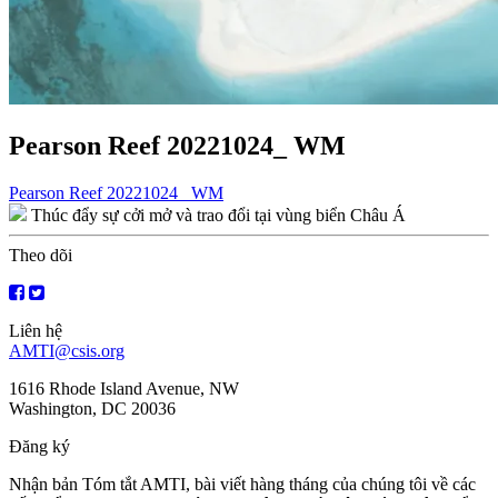
Pearson Reef 20221024_ WM
Điều
Pearson Reef 20221024_ WM
Thúc đẩy sự cởi mở và trao đổi tại vùng biển Châu Á
hướng
bài
Theo dõi
viết
Liên hệ
AMTI@csis.org
1616 Rhode Island Avenue, NW
Washington, DC 20036
Đăng ký
Nhận bản Tóm tắt AMTI, bài viết hàng tháng của chúng tôi về các