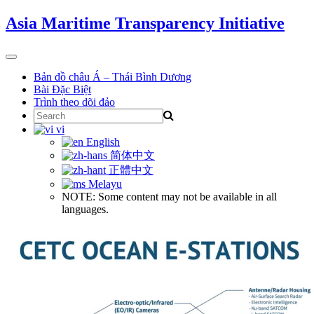
Skip
Asia Maritime Transparency Initiative
to
content
Toggle
navigation
Bản đồ châu Á – Thái Bình Dương
Bài Đặc Biệt
Trình theo dõi đảo
Search
for:
vi
English
简体中文
正體中文
Melayu
NOTE: Some content may not be available in all
languages.