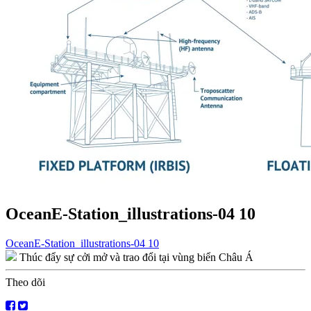
OceanE-Station_illustrations-04 10
Điều
OceanE-Station_illustrations-04 10
Thúc đẩy sự cởi mở và trao đổi tại vùng biển Châu Á
hướng
bài
Theo dõi
viết