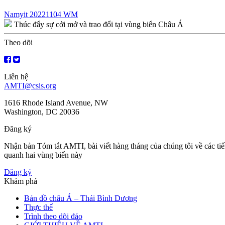
Điều
Namyit 20221104 WM
Thúc đẩy sự cởi mở và trao đổi tại vùng biển Châu Á
hướng
bài
Theo dõi
viết
Liên hệ
AMTI@csis.org
1616 Rhode Island Avenue, NW
Washington, DC 20036
Đăng ký
Nhận bản Tóm tắt AMTI, bài viết hàng tháng của chúng tôi về các ti
quanh hai vùng biển này
Đăng ký
Khám phá
Bản đồ châu Á – Thái Bình Dương
Thực thể
Trình theo dõi đảo