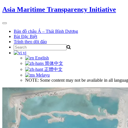
Skip
Asia Maritime Transparency Initiative
to
content
Toggle
navigation
Bản đồ châu Á – Thái Bình Dương
Bài Đặc Biệt
Trình theo dõi đảo
Search
for:
vi
English
简体中文
正體中文
Melayu
NOTE: Some content may not be available in all languag