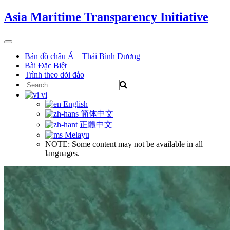
Skip
Asia Maritime Transparency Initiative
to
content
Toggle
navigation
Bản đồ châu Á – Thái Bình Dương
Bài Đặc Biệt
Trình theo dõi đảo
Search
for:
vi
English
简体中文
正體中文
Melayu
NOTE: Some content may not be available in all
languages.