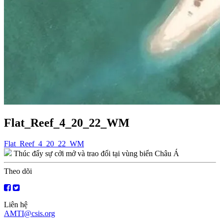
Flat_Reef_4_20_22_WM
Điều
Flat_Reef_4_20_22_WM
Thúc đẩy sự cởi mở và trao đổi tại vùng biển Châu Á
hướng
bài
Theo dõi
viết
Liên hệ
AMTI@csis.org