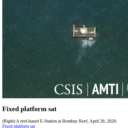
Fixed platform sat
(Right) A reef-based E-Station at Bombay Reef, April 28, 2020.
Điều
Fixed platform sat