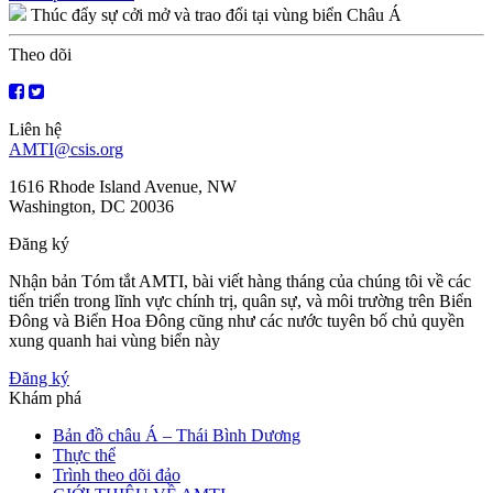
Thúc đẩy sự cởi mở và trao đổi tại vùng biển Châu Á
hướng
bài
Theo dõi
viết
Liên hệ
AMTI@csis.org
1616 Rhode Island Avenue, NW
Washington, DC 20036
Đăng ký
Nhận bản Tóm tắt AMTI, bài viết hàng tháng của chúng tôi về các
tiến triển trong lĩnh vực chính trị, quân sự, và môi trường trên Biển
Đông và Biển Hoa Đông cũng như các nước tuyên bố chủ quyền
xung quanh hai vùng biển này
Đăng ký
Khám phá
Bản đồ châu Á – Thái Bình Dương
Thực thể
Trình theo dõi đảo