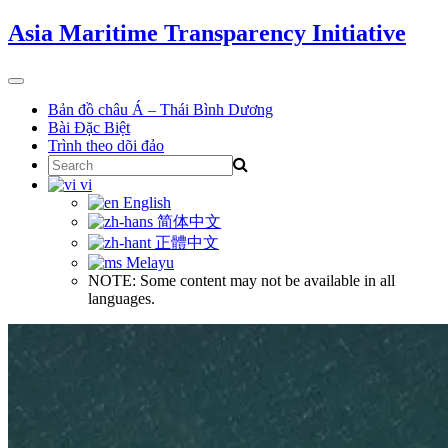
Skip
Asia Maritime Transparency Initiative
to
content
Toggle
navigation
Bản đồ châu Á – Thái Bình Dương
Bài Đặc Biệt
Trình theo dõi đảo
Search
for:
vi
English
简体中文
正體中文
Melayu
NOTE: Some content may not be available in all
languages.