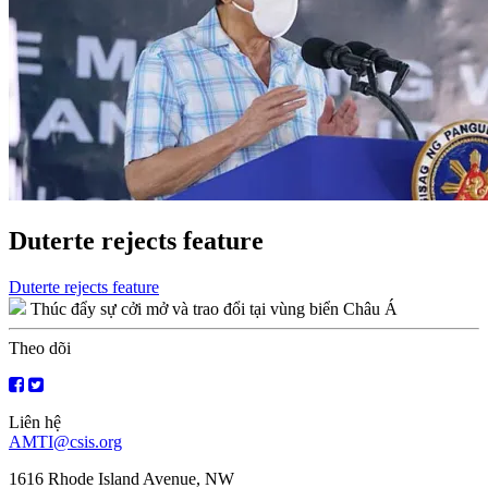
Duterte rejects feature
Điều
Duterte rejects feature
Thúc đẩy sự cởi mở và trao đổi tại vùng biển Châu Á
hướng
bài
Theo dõi
viết
Liên hệ
AMTI@csis.org
1616 Rhode Island Avenue, NW