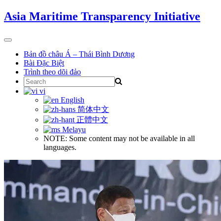
Skip
Asia Maritime Transparency Initiative
to
content
Toggle
navigation
Bản đồ châu Á – Thái Bình Dương
Bài Đặc Biệt
Trình theo dõi đảo
Search
for:
vi
English
简体中文
正體中文
Melayu
NOTE: Some content may not be available in all
languages.