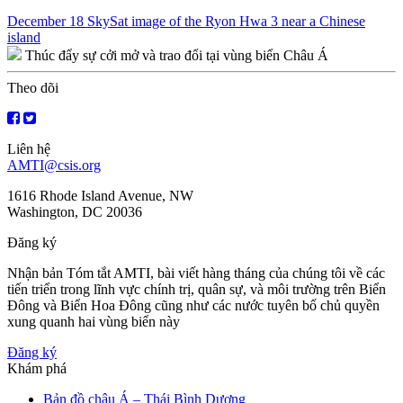
Điều
December 18 SkySat image of the Ryon Hwa 3 near a Chinese
island
hướng
Thúc đẩy sự cởi mở và trao đổi tại vùng biển Châu Á
bài
Theo dõi
viết
Liên hệ
AMTI@csis.org
1616 Rhode Island Avenue, NW
Washington, DC 20036
Đăng ký
Nhận bản Tóm tắt AMTI, bài viết hàng tháng của chúng tôi về các
tiến triển trong lĩnh vực chính trị, quân sự, và môi trường trên Biển
Đông và Biển Hoa Đông cũng như các nước tuyên bố chủ quyền
xung quanh hai vùng biển này
Đăng ký
Khám phá
Bản đồ châu Á – Thái Bình Dương