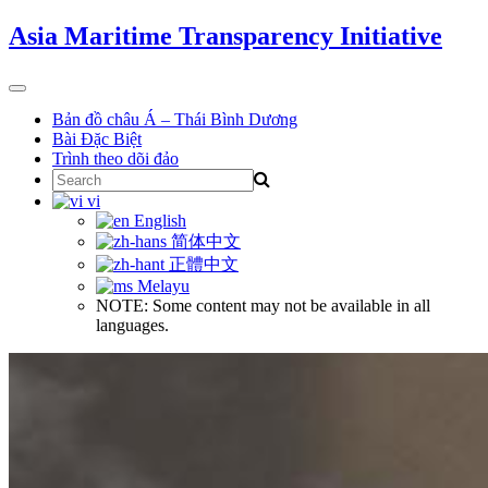
Skip
Asia Maritime Transparency Initiative
to
content
Toggle
navigation
Bản đồ châu Á – Thái Bình Dương
Bài Đặc Biệt
Trình theo dõi đảo
Search
for:
vi
English
简体中文
正體中文
Melayu
NOTE: Some content may not be available in all
languages.