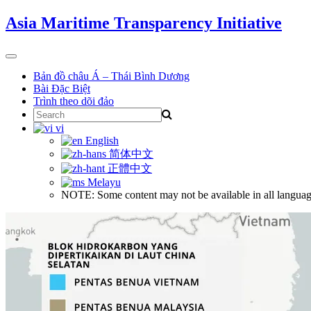
Skip
Asia Maritime Transparency Initiative
to
content
Toggle
navigation
Bản đồ châu Á – Thái Bình Dương
Bài Đặc Biệt
Trình theo dõi đảo
Search
for:
vi
English
简体中文
正體中文
Melayu
NOTE: Some content may not be available in all languag