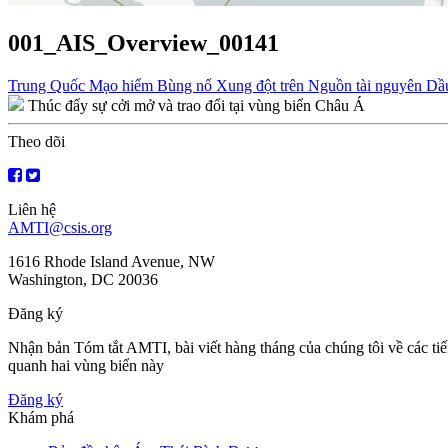
001_AIS_Overview_00141
Điều
Trung Quốc Mạo hiểm Bùng nổ Xung đột trên Nguồn tài nguyên Dầu
Thúc đẩy sự cởi mở và trao đổi tại vùng biển Châu Á
hướng
bài
Theo dõi
viết
Liên hệ
AMTI@csis.org
1616 Rhode Island Avenue, NW
Washington, DC 20036
Đăng ký
Nhận bản Tóm tắt AMTI, bài viết hàng tháng của chúng tôi về các ti
quanh hai vùng biển này
Đăng ký
Khám phá