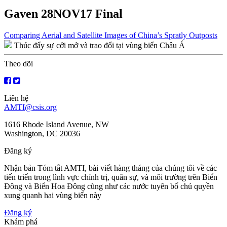
Gaven 28NOV17 Final
Điều
Comparing Aerial and Satellite Images of China’s Spratly Outposts
Thúc đẩy sự cởi mở và trao đổi tại vùng biển Châu Á
hướng
bài
Theo dõi
viết
Liên hệ
AMTI@csis.org
1616 Rhode Island Avenue, NW
Washington, DC 20036
Đăng ký
Nhận bản Tóm tắt AMTI, bài viết hàng tháng của chúng tôi về các
tiến triển trong lĩnh vực chính trị, quân sự, và môi trường trên Biển
Đông và Biển Hoa Đông cũng như các nước tuyên bố chủ quyền
xung quanh hai vùng biển này
Đăng ký
Khám phá