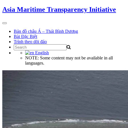
Skip
Asia Maritime Transparency Initiative
to
content
Toggle
navigation
Bản đồ châu Á – Thái Bình Dương
Bài Đặc Biệt
Trình theo dõi đảo
Search
for:
English
NOTE: Some content may not be available in all
languages.