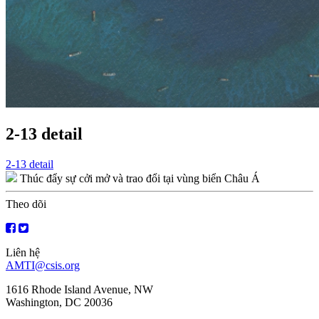
2-13 detail
Điều
2-13 detail
Thúc đẩy sự cởi mở và trao đổi tại vùng biển Châu Á
hướng
bài
Theo dõi
viết
Liên hệ
AMTI@csis.org
1616 Rhode Island Avenue, NW
Washington, DC 20036