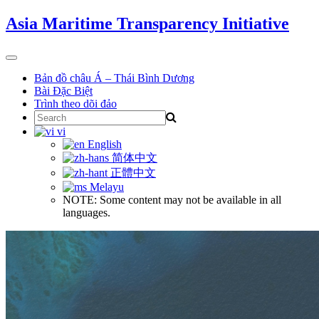
Skip
Asia Maritime Transparency Initiative
to
content
Toggle
navigation
Bản đồ châu Á – Thái Bình Dương
Bài Đặc Biệt
Trình theo dõi đảo
Search
for:
vi
English
简体中文
正體中文
Melayu
NOTE: Some content may not be available in all
languages.