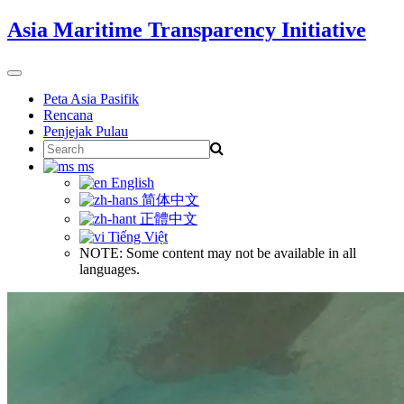
Skip
Asia Maritime Transparency Initiative
to
content
Toggle
navigation
Peta Asia Pasifik
Rencana
Penjejak Pulau
Search
for:
ms
English
简体中文
正體中文
Tiếng Việt
NOTE: Some content may not be available in all
languages.