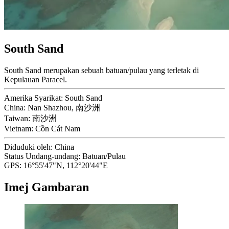
South Sand
South Sand merupakan sebuah batuan/pulau yang terletak di
Kepulauan Paracel.
Amerika Syarikat:
South Sand
China:
Nan Shazhou, 南沙洲
Taiwan:
南沙洲
Vietnam:
Cồn Cát Nam
Diduduki oleh:
China
Status Undang-undang:
Batuan/Pulau
GPS:
16°55'47"N, 112°20'44"E
Imej Gambaran