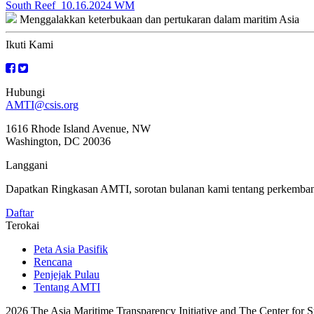
Navigasi
South Reef_10.16.2024 WM
Menggalakkan keterbukaan dan pertukaran dalam maritim Asia
kiriman
Ikuti Kami
Hubungi
AMTI@csis.org
1616 Rhode Island Avenue, NW
Washington, DC 20036
Langgani
Dapatkan Ringkasan AMTI, sorotan bulanan kami tentang perkembanga
Daftar
Terokai
Peta Asia Pasifik
Rencana
Penjejak Pulau
Tentang AMTI
2026 The Asia Maritime Transparency Initiative and The Center for Str