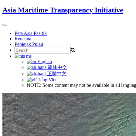
Skip
Asia Maritime Transparency Initiative
to
content
Toggle
navigation
Peta Asia Pasifik
Rencana
Penjejak Pulau
Search
for:
ms
English
简体中文
正體中文
Tiếng Việt
NOTE: Some content may not be available in all languag