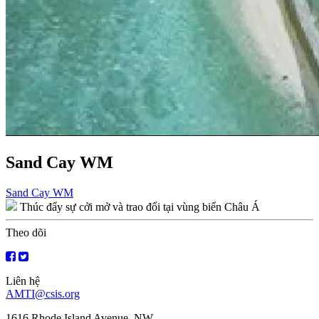
Sand Cay WM
Điều
Sand Cay WM
Thúc đẩy sự cởi mở và trao đổi tại vùng biển Châu Á
hướng
bài
Theo dõi
viết
Liên hệ
AMTI@csis.org
1616 Rhode Island Avenue, NW