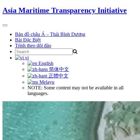
Skip
Asia Maritime Transparency Initiative
to
content
Toggle
navigation
Bản đồ châu Á – Thái Bình Dương
Bài Đặc Biệt
Trình theo dõi đảo
Search
for:
vi
English
简体中文
正體中文
Melayu
NOTE: Some content may not be available in all
languages.