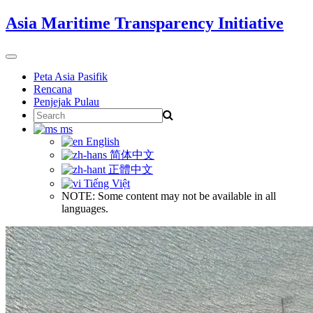
Skip
Asia Maritime Transparency Initiative
to
content
Toggle
navigation
Peta Asia Pasifik
Rencana
Penjejak Pulau
Search
for:
ms
English
简体中文
正體中文
Tiếng Việt
NOTE: Some content may not be available in all
languages.