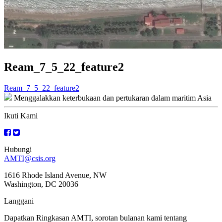
Ream_7_5_22_feature2
Navigasi
Ream_7_5_22_feature2
Menggalakkan keterbukaan dan pertukaran dalam maritim Asia
kiriman
Ikuti Kami
Hubungi
AMTI@csis.org
1616 Rhode Island Avenue, NW
Washington, DC 20036
Langgani
Dapatkan Ringkasan AMTI, sorotan bulanan kami tentang