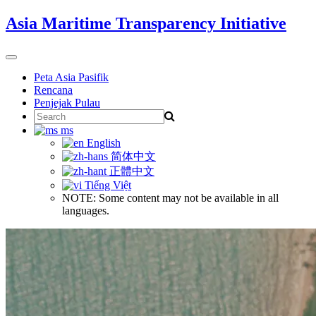
Skip
Asia Maritime Transparency Initiative
to
content
Toggle
navigation
Peta Asia Pasifik
Rencana
Penjejak Pulau
Search
for:
ms
English
简体中文
正體中文
Tiếng Việt
NOTE: Some content may not be available in all
languages.