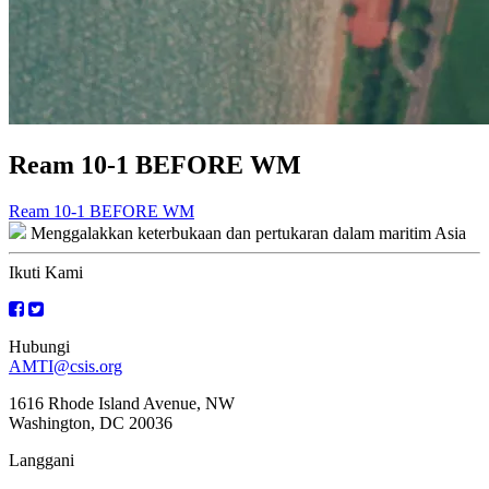
Ream 10-1 BEFORE WM
Navigasi
Ream 10-1 BEFORE WM
Menggalakkan keterbukaan dan pertukaran dalam maritim Asia
kiriman
Ikuti Kami
Hubungi
AMTI@csis.org
1616 Rhode Island Avenue, NW
Washington, DC 20036
Langgani