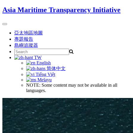
Skip
Asia Maritime Transparency Initiative
to
content
Toggle
navigation
亞太地區地圖
專題報告
島嶼追蹤器
Search
for:
TW
English
简体中文
Tiếng Việt
Melayu
NOTE: Some content may not be available in all
languages.