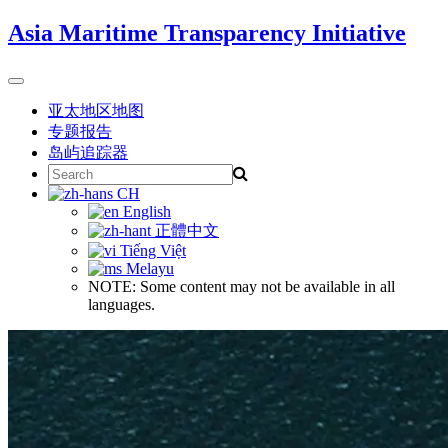
Skip
Asia Maritime Transparency Initiative
to
content
Toggle
navigation
亚太地区地图
专题报告
岛屿追踪器
Search
for:
CH
English
正體中文
Tiếng Việt
Melayu
NOTE: Some content may not be available in all
languages.