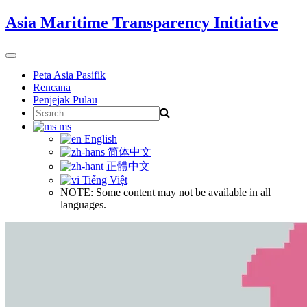
Skip
Asia Maritime Transparency Initiative
to
content
Toggle
navigation
Peta Asia Pasifik
Rencana
Penjejak Pulau
Search
for:
ms
English
简体中文
正體中文
Tiếng Việt
NOTE: Some content may not be available in all
languages.