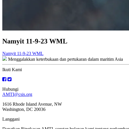
Namyit 11-9-23 WML
Navigasi
Namyit 11-9-23 WML
Menggalakkan keterbukaan dan pertukaran dalam maritim Asia
kiriman
Ikuti Kami
Hubungi
AMTI@csis.org
1616 Rhode Island Avenue, NW
Washington, DC 20036
Langgani
Dapatkan Ringkasan AMTI, sorotan bulanan kami tentang perkembanga