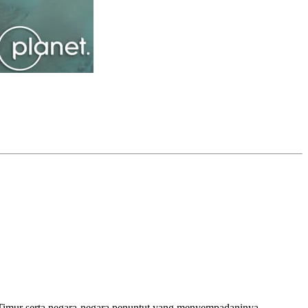
 Timur serta negara-negara penuntut yang menyempadaninya.