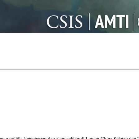
n politik, ketenteraan dan alam sekitar di Lautan China Selatan dan