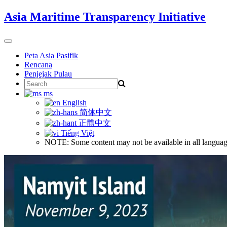
Skip
Asia Maritime Transparency Initiative
to
content
Toggle
navigation
Peta Asia Pasifik
Rencana
Penjejak Pulau
Search
for:
ms
English
简体中文
正體中文
Tiếng Việt
NOTE: Some content may not be available in all languag