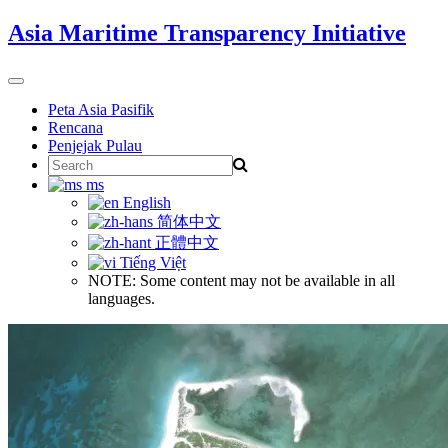
Skip
Asia Maritime Transparency Initiative
to
content
Toggle
navigation
Peta Asia Pasifik
Rencana
Penjejak Pulau
Search
for:
ms
English
简体中文
正體中文
Tiếng Việt
NOTE: Some content may not be available in all
languages.