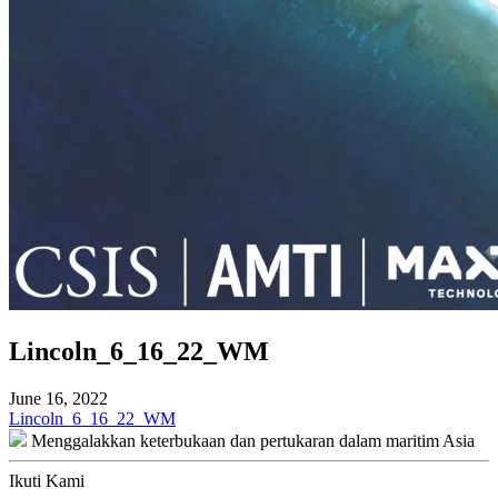
Lincoln_6_16_22_WM
June 16, 2022
Navigasi
Lincoln_6_16_22_WM
Menggalakkan keterbukaan dan pertukaran dalam maritim Asia
kiriman
Ikuti Kami