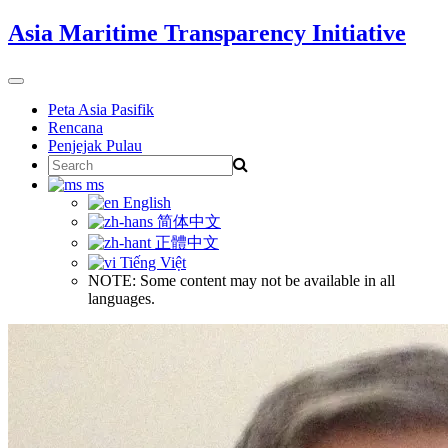
Skip
Asia Maritime Transparency Initiative
to
content
Toggle
navigation
Peta Asia Pasifik
Rencana
Penjejak Pulau
Search
for:
ms
English
简体中文
正體中文
Tiếng Việt
NOTE: Some content may not be available in all
languages.