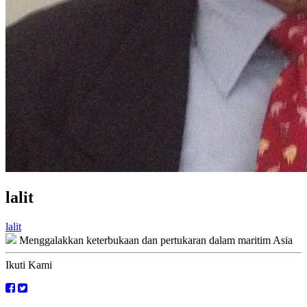
lalit
Navigasi
lalit
Menggalakkan keterbukaan dan pertukaran dalam maritim Asia
kiriman
Ikuti Kami