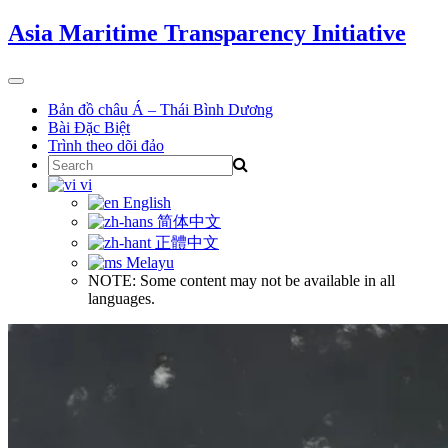
Skip
Asia Maritime Transparency Initiative
to
content
Toggle
navigation
Bản đồ châu Á – Thái Bình Dương
Bài Đặc Biệt
Trình theo dõi đảo
Search
for:
vi
English
简体中文
正體中文
Melayu
NOTE: Some content may not be available in all
languages.