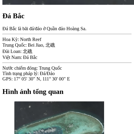
Đá Bắc
Đá Bắc là bãi đá/đảo ở Quần đảo Hoàng Sa.
Hoa Kỳ:
North Reef
Trung Quốc:
Bei Jiao, 北礁
Đài Loan:
北礁
Việt Nam:
Đá Bắc
Nước chiếm đóng:
Trung Quốc
Tình trạng pháp lý:
Đá/Đảo
GPS:
17° 05' 30" N, 111° 30' 00" E
Hình ảnh tổng quan