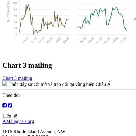
Chart 3 mailing
Điều
Chart 3 mailing
Thúc đẩy sự cởi mở và trao đổi tại vùng biển Châu Á
hướng
bài
Theo dõi
viết
Liên hệ
AMTI@csis.org
1616 Rhode Island Avenue, NW