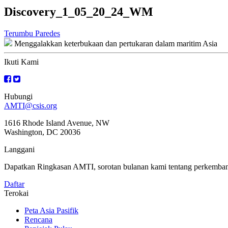
Discovery_1_05_20_24_WM
Navigasi
Terumbu Paredes
Menggalakkan keterbukaan dan pertukaran dalam maritim Asia
kiriman
Ikuti Kami
Hubungi
AMTI@csis.org
1616 Rhode Island Avenue, NW
Washington, DC 20036
Langgani
Dapatkan Ringkasan AMTI, sorotan bulanan kami tentang perkembanga
Daftar
Terokai
Peta Asia Pasifik
Rencana