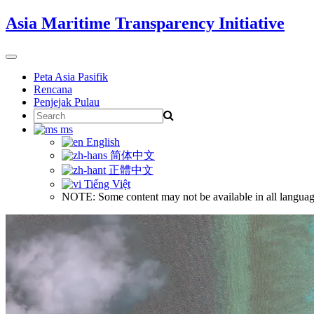
Skip
Asia Maritime Transparency Initiative
to
content
Toggle
navigation
Peta Asia Pasifik
Rencana
Penjejak Pulau
Search
for:
ms
English
简体中文
正體中文
Tiếng Việt
NOTE: Some content may not be available in all languag