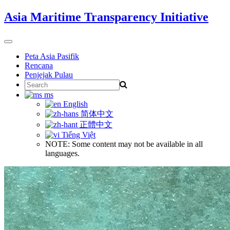
Skip
Asia Maritime Transparency Initiative
to
content
Toggle
navigation
Peta Asia Pasifik
Rencana
Penjejak Pulau
Search
for:
ms
English
简体中文
正體中文
Tiếng Việt
NOTE: Some content may not be available in all
languages.