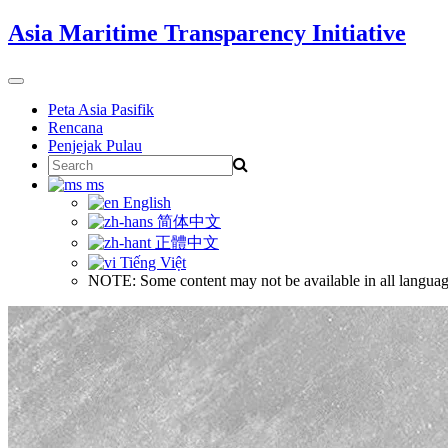
Skip
Asia Maritime Transparency Initiative
to
content
Toggle
navigation
Peta Asia Pasifik
Rencana
Penjejak Pulau
Search
for:
ms
English
简体中文
正體中文
Tiếng Việt
NOTE: Some content may not be available in all languag