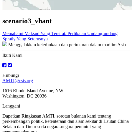
scenario3_vhant
Navigasi
Memahami Maksud Yang Tersirat: Pertikaian Undang-undang
Spratly Yang Seterusnya
kiriman
Menggalakkan keterbukaan dan pertukaran dalam maritim Asia
Ikuti Kami
Hubungi
AMTI@csis.org
1616 Rhode Island Avenue, NW
Washington, DC 20036
Langgani
Dapatkan Ringkasan AMTI, sorotan bulanan kami tentang
perkembangan politik, ketenteraan dan alam sekitar di Lautan China
Selatan dan Timur serta negara-negara penuntut yang
menyempadaninya.