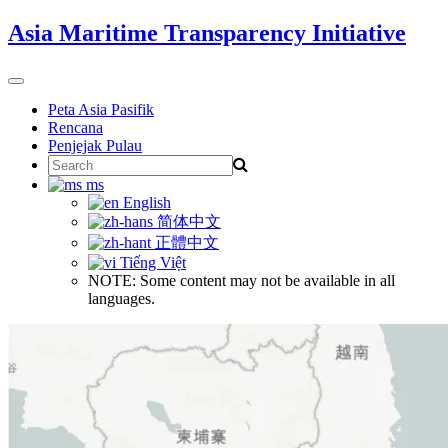
Skip
Asia Maritime Transparency Initiative
to
content
Toggle
navigation
Peta Asia Pasifik
Rencana
Penjejak Pulau
Search
for:
ms
English
简体中文
正體中文
Tiếng Việt
NOTE: Some content may not be available in all
languages.