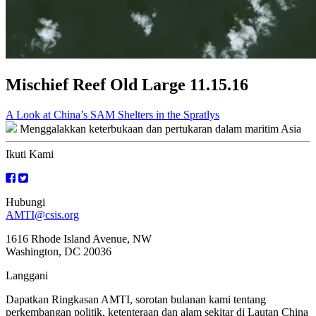
Mischief Reef Old Large 11.15.16
Navigasi
A Look at China’s SAM Shelters in the Spratlys
Menggalakkan keterbukaan dan pertukaran dalam maritim Asia
kiriman
Ikuti Kami
Hubungi
AMTI@csis.org
1616 Rhode Island Avenue, NW
Washington, DC 20036
Langgani
Dapatkan Ringkasan AMTI, sorotan bulanan kami tentang
perkembangan politik, ketenteraan dan alam sekitar di Lautan China