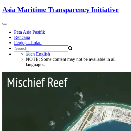
Skip
Asia Maritime Transparency Initiative
to
content
Toggle
navigation
Peta Asia Pasifik
Rencana
Penjejak Pulau
Search
for:
English
NOTE: Some content may not be available in all
languages.