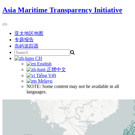
Skip
Asia Maritime Transparency Initiative
to
content
Toggle
navigation
亚太地区地图
专题报告
岛屿追踪器
Search
for:
CH
English
正體中文
Tiếng Việt
Melayu
NOTE: Some content may not be available in all
languages.