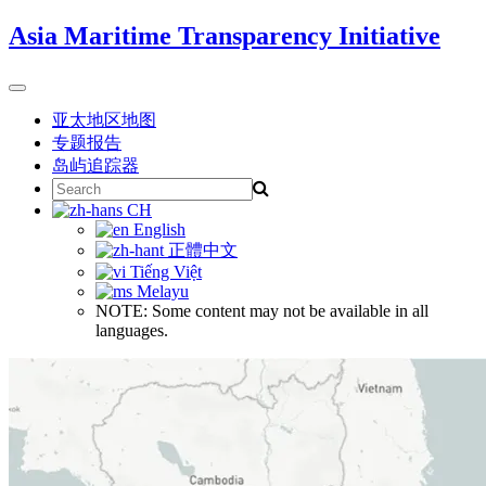
Skip
Asia Maritime Transparency Initiative
to
content
Toggle
navigation
亚太地区地图
专题报告
岛屿追踪器
Search
for:
CH
English
正體中文
Tiếng Việt
Melayu
NOTE: Some content may not be available in all
languages.