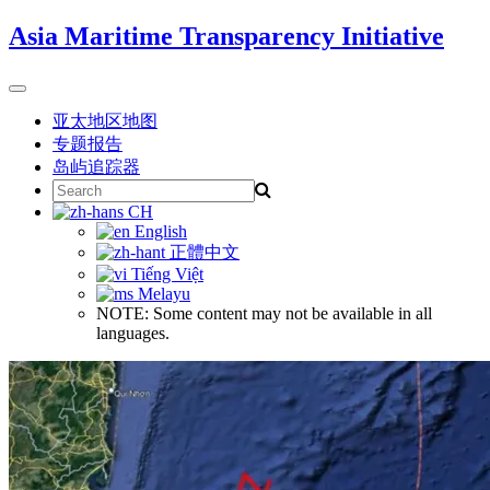
Skip
Asia Maritime Transparency Initiative
to
content
Toggle
navigation
亚太地区地图
专题报告
岛屿追踪器
Search
for:
CH
English
正體中文
Tiếng Việt
Melayu
NOTE: Some content may not be available in all
languages.