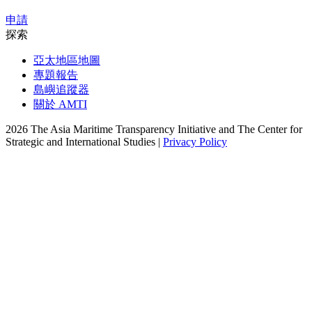
申請
探索
亞太地區地圖
專題報告
島嶼追蹤器
關於 AMTI
2026 The Asia Maritime Transparency Initiative and The Center for
Strategic and International Studies |
Privacy Policy