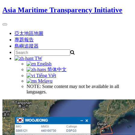
Skip
Asia Maritime Transparency Initiative
to
content
Toggle
navigation
亞太地區地圖
專題報告
島嶼追蹤器
Search
for:
TW
English
简体中文
Tiếng Việt
Melayu
NOTE: Some content may not be available in all
languages.