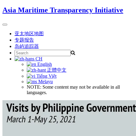
Skip
Asia Maritime Transparency Initiative
to
content
Toggle
navigation
亚太地区地图
专题报告
岛屿追踪器
Search
for:
CH
English
正體中文
Tiếng Việt
Melayu
NOTE: Some content may not be available in all
languages.