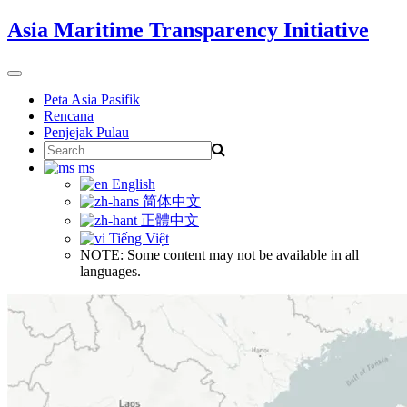
Skip
Asia Maritime Transparency Initiative
to
content
Toggle
navigation
Peta Asia Pasifik
Rencana
Penjejak Pulau
Search
for:
ms
English
简体中文
正體中文
Tiếng Việt
NOTE: Some content may not be available in all
languages.