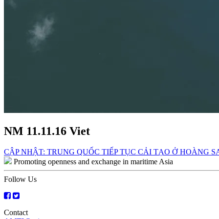
NM 11.11.16 Viet
Post
CẬP NHẬT: TRUNG QUỐC TIẾP TỤC CẢI TẠO Ở HOÀNG S
Promoting openness and exchange in maritime Asia
navigation
Follow Us
Contact