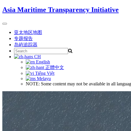
Skip
Asia Maritime Transparency Initiative
to
content
Toggle
navigation
亚太地区地图
专题报告
岛屿追踪器
Search
for:
CH
English
正體中文
Tiếng Việt
Melayu
NOTE: Some content may not be available in all languag