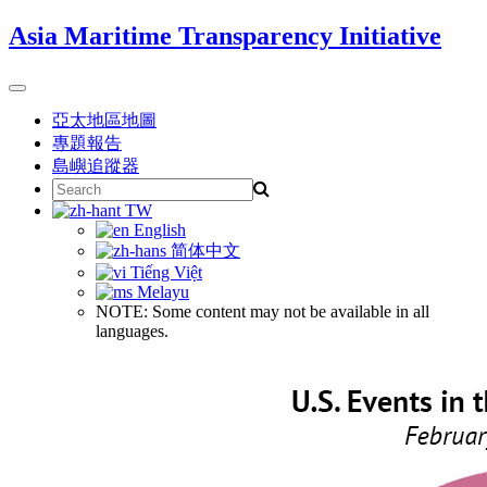
Skip
Asia Maritime Transparency Initiative
to
content
Toggle
navigation
亞太地區地圖
專題報告
島嶼追蹤器
Search
for:
TW
English
简体中文
Tiếng Việt
Melayu
NOTE: Some content may not be available in all
languages.