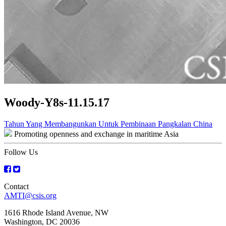
Woody-Y8s-11.15.17
Post
Tahun Yang Membangunkan Untuk Pembinaan Pangkalan China
Promoting openness and exchange in maritime Asia
navigation
Follow Us
Contact
AMTI@csis.org
1616 Rhode Island Avenue, NW
Washington, DC 20036