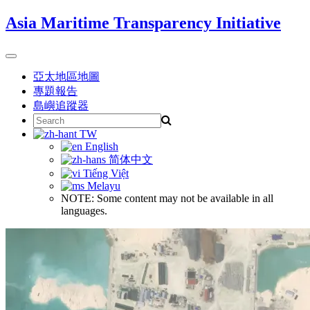
Skip
Asia Maritime Transparency Initiative
to
content
Toggle
navigation
亞太地區地圖
專題報告
島嶼追蹤器
Search
for:
TW
English
简体中文
Tiếng Việt
Melayu
NOTE: Some content may not be available in all
languages.