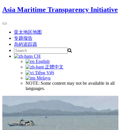
Skip
Asia Maritime Transparency Initiative
to
content
Toggle
navigation
亚太地区地图
专题报告
岛屿追踪器
Search
for:
CH
English
正體中文
Tiếng Việt
Melayu
NOTE: Some content may not be available in all
languages.