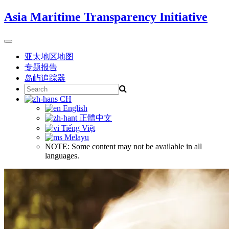
Skip
Asia Maritime Transparency Initiative
to
content
Toggle
navigation
亚太地区地图
专题报告
岛屿追踪器
Search
for:
CH
English
正體中文
Tiếng Việt
Melayu
NOTE: Some content may not be available in all
languages.